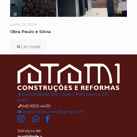
junho 23, 2026
Obra Paulo e Silvia
Ler mais
Avenida Brasil, 829, Centro, Pato Branco, PR,
Brazil
(46) 9923-4439
atamiconstrucoes@gmail.com
Serviços de
qualidade
e