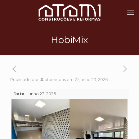
HobiMix
Publicado por
atamicons
em
junho 23, 2026
Data
junho 23, 2026