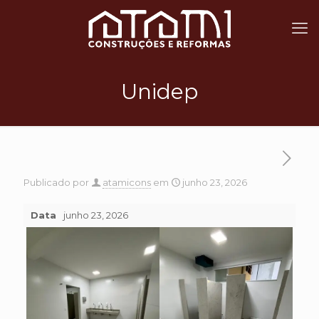
Unidep
Publicado por
atamicons
em
junho 23, 2026
Data
junho 23, 2026