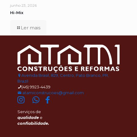
junho 23, 2026
Hi-Mix
Ler mais
Avenida Brasil, 829, Centro, Pato Branco, PR,
Brazil
(46) 9923-4439
atamiconstrucoes@gmail.com
Serviços de
qualidade
e
confiabilidade.