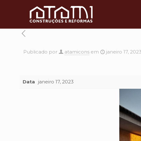
Publicado por
atamicons
em
janeiro 17, 202
Data
janeiro 17, 2023