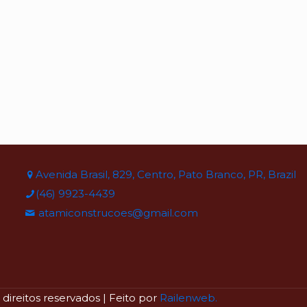
Avenida Brasil, 829, Centro, Pato Branco, PR, Brazil
(46) 9923-4439
atamiconstrucoes@gmail.com
ireitos reservados | Feito por
Railenweb.