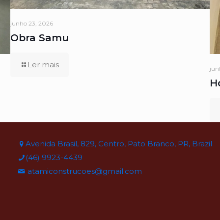
junho 23, 2026
Obra Samu
Ler mais
jun
H
Avenida Brasil, 829, Centro, Pato Branco, PR, Brazil
(46) 9923-4439
atamiconstrucoes@gmail.com