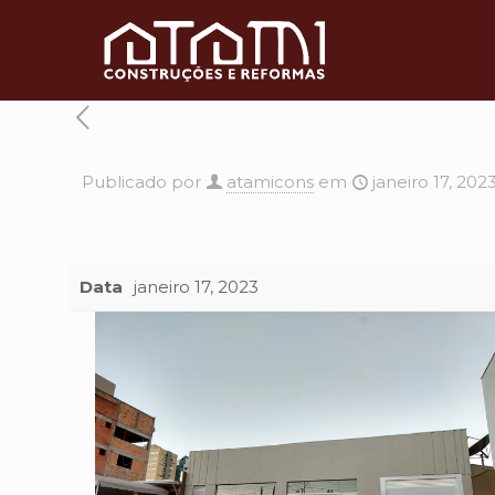
Publicado por
atamicons
em
janeiro 17, 202
Data
janeiro 17, 2023