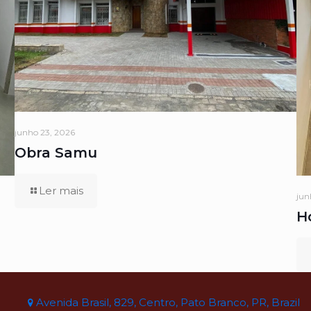
junho 23, 2026
Obra Samu
Ler mais
jun
H
Avenida Brasil, 829, Centro, Pato Branco, PR, Brazil